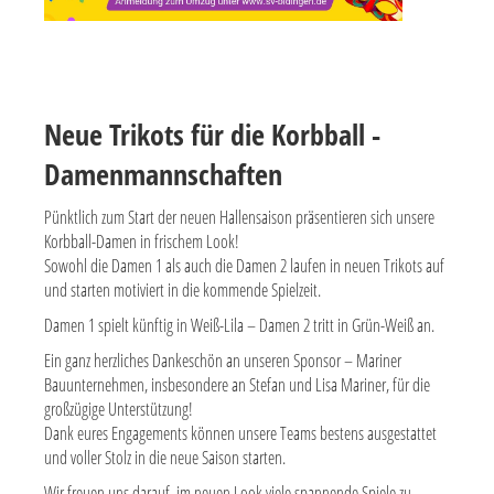
Neue Trikots für die Korbball -
Damenmannschaften
Pünktlich zum Start der neuen Hallensaison präsentieren sich unsere
Korbball-Damen in frischem Look!
Sowohl die Damen 1 als auch die Damen 2 laufen in neuen Trikots auf
und starten motiviert in die kommende Spielzeit.
Damen 1
spielt künftig in
Weiß-Lila
–
D
amen 2
tritt in
Grün-Weiß
an.
Ein ganz herzliches
Dankeschön an unseren Sponsor – Mariner
Bauunternehmen
, insbesondere an
Stefan und Lisa Mariner
, für die
großzügige Unterstützung!
Dank eures Engagements können unsere Teams bestens ausgestattet
und voller Stolz in die neue Saison starten.
Wir freuen uns darauf,
im neuen Look viele spannende Spiele
zu