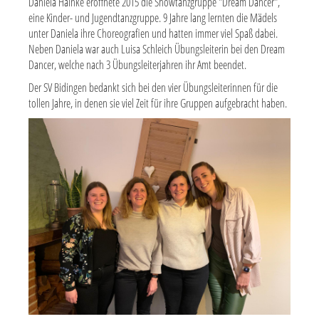
Daniela Hainke eröffnete 2015 die Showtanzgruppe "Dream Dancer",
eine Kinder- und Jugendtanzgruppe. 9 Jahre lang lernten die Mädels
unter Daniela ihre Choreografien und hatten immer viel Spaß dabei.
Neben Daniela war auch Luisa Schleich Übungsleiterin bei den Dream
Dancer, welche nach 3 Übungsleiterjahren ihr Amt beendet.
Der SV Bidingen bedankt sich bei den vier Übungsleiterinnen für die
tollen Jahre, in denen sie viel Zeit für ihre Gruppen aufgebracht haben.