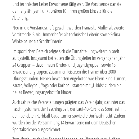
und technischer Leiter Erwachsene tätig war. Die Vorsitzende dankte
den langjährigen Funktionären für ihren großen Einsatz für die
Abteilung.
Neu in die Vorstandschaft gewählt wurden Franziska Müller als zweite
Vorsitzende, Silvia Ummenhofer als technische Leiterin sowie Selina
Winkelbauer als Schriftführerin.
Im sportlichen Bereich zeigte sich die Turnabteilung weiterhin breit
aufgestellt. Insgesamt betreuten die Übungsleiter im vergangenen Jahr
24 Gruppen – davon neun Kinder- und Jugendgruppen sowie 15
Erwachsenengruppen. Zusammen leisteten die Trainer über 2000
Übungsstunden. Neben bewährten Angeboten wie Eltern-Kind-Turnen,
Karate, Volleyball, Yoga oder Korbball startete mit „L-Kids“ zudem ein
neues Bewegungsangebot für Kinder.
Auch zahlreiche Veranstaltungen prägten das Vereinsjahr, darunter das
Faschingsturnen, der Faschingsball, der Lauf-10-Kurs, das Sportfest mit
dem beliebten Korbball Gauditurnier sowie die Dorfweihnacht. Zudem
wurden bei der Versammlung 14 Erwachsene mit dem Deutschen
Sportabzeichen ausgezeichnet.