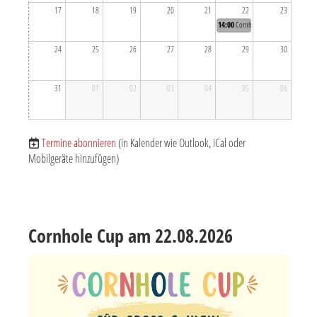
17
18
19
20
21
22
23
14:00
Cornhole Cup für Groß & Klein
24
25
26
27
28
29
30
31
01
02
03
04
05
06
Termine abonnieren
(in Kalender wie Outlook, iCal oder
Mobilgeräte hinzufügen)
Cornhole Cup am 22.08.2026