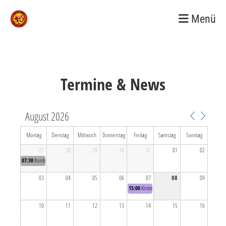
Menü
Termine & News
August 2026
Montag
Dienstag
Mittwoch
Donnerstag
Freitag
Samstag
Sonntag
27
28
29
30
31
01
02
07:30
Bundesjugendspiele (Ausweichtermin)
03
04
05
06
07
08
09
15:00
Kinder Korbball Gauditurnier
10
11
12
13
14
15
16